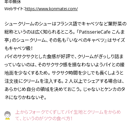
年中無休
Webサイト：
https://www.konmatei.com/
シュークリームのシューはフランス語でキャベツなど葉野菜の
総称というのは広く知られるところ。「PatisserieCafe こんま
亭」のシュークリーム、その名も『いなべのキャベツ』はサイズ
もキャベツ級！
パイのサクサクとした食感が好評で、クリームがぎっしり詰ま
っていないのは、そのサクサク感を損なわないようパイとの接
地面を少なくするため。サクサク時間を少しでも長くしようと
注文後にクリームを注入する。2 人以上でシェアする場合は、
あらかじめ自分の領域を決めておこう。じゃないとケンカのタ
ネになりかねないぞ。
上からフォークでくずしてパイ生地とクリームをからめ
て、というのがツウの食べ方！