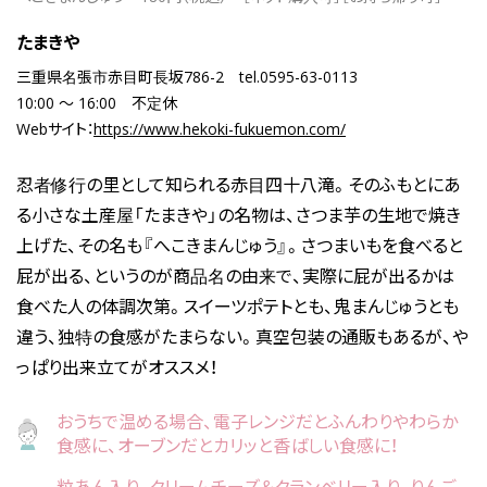
たまきや
三重県名張市赤目町長坂786-2
tel.0595-63-0113
10:00 ～ 16:00
不定休
Webサイト：
https://www.hekoki-fukuemon.com/
忍者修行の里として知られる赤目四十八滝。そのふもとにあ
る小さな土産屋「たまきや」の名物は、さつま芋の生地で焼き
上げた、その名も『へこきまんじゅう』。さつまいもを食べると
屁が出る、というのが商品名の由来で、実際に屁が出るかは
食べた人の体調次第。スイーツポテトとも、鬼まんじゅうとも
違う、独特の食感がたまらない。真空包装の通販もあるが、や
っぱり出来立てがオススメ！
おうちで温める場合、電子レンジだとふんわりやわらか
食感に、オーブンだとカリッと香ばしい食感に！
粒あん入り、クリームチーズ＆クランベリー入り、りんご