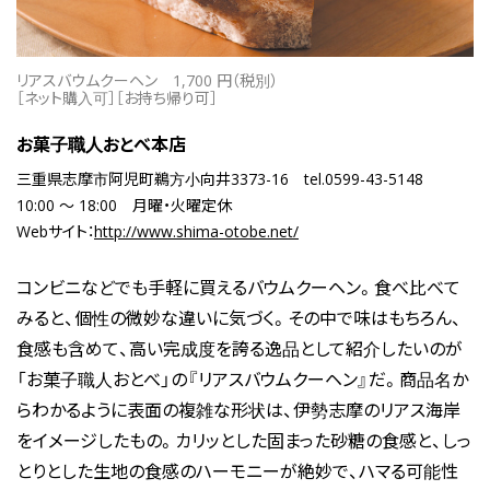
リアスバウムクーヘン
1,700 円（税別）
［ネット購入可］［お持ち帰り可］
お菓子職人おとべ本店
三重県志摩市阿児町鵜方小向井3373-16
tel.0599-43-5148
10:00 ～ 18:00
月曜・火曜定休
Webサイト：
http://www.shima-otobe.net/
コンビニなどでも手軽に買えるバウムクーヘン。食べ比べて
みると、個性の微妙な違いに気づく。その中で味はもちろん、
食感も含めて、高い完成度を誇る逸品として紹介したいのが
「お菓子職人おとべ」の『リアスバウムクーヘン』だ。商品名か
らわかるように表面の複雑な形状は、伊勢志摩のリアス海岸
をイメージしたもの。カリッとした固まった砂糖の食感と、しっ
とりとした生地の食感のハーモニーが絶妙で、ハマる可能性