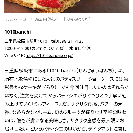
ミルフィーユ
1,382 円（税込）
［お持ち帰り可］
1010banchi
三重県松阪市新町1010
tel.0598-21-7123
10:00～18:00（カフェはLO.17:30）
水曜日定休
Webサイト：
https://1010banchi.co.jp/
三重県松阪市にある「1010 banchi（せんじゅうばんち）」は、
所在地を名称にした人気のパティスリー。ショーケースには色
彩豊かなケーキがずらり！ でも今回注目したいのはそれらで
はなく、注文を受けてからパティシエがひとつひとつ丁寧に組
み上げていく『ミルフィーユ』だ。サクサク食感、バターの芳
香、なめらかなクリーム、旬のフルーツが織りなす至福の味わ
いは、誰もが虜になる美味しさ。サクサク食感を最大限にお
届けしたい、というパティシエの思いから、テイクアウトに関し