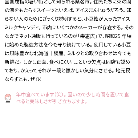
全国屈指の暑い街として知られる桑名市。住民たちに束の間
の涼をもたらすスイーツといえば、アイスまんじゅうだろう。知
らない人のためにざっくり説明すると、小豆餡が入ったアイス
ミルクキャンディ。市内にいくつかのメーカーが存在する。その
なかでネット通販も行っているのが「寿恵広」で、昭和25 年頃
に始めた製造方法を今も守り続けている。使用している小豆
は風味豊かな北海道十勝産。ミルクとの取り合わせは今でも
新鮮だ。しかし正直、食べにくい……という欠点は同店も認め
ており、かえってそれが一段と懐かしい気分にさせる。地元民
ならずとも、ぜひ！
年中食べています（笑）。固いので少し時間を置いて食
べると美味しさが引き立ちますよ。