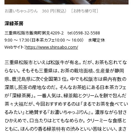
お濃いちゃっぷりん
360 円（税込）
［お持ち帰り可］
深緑茶房
三重県松阪市飯南町粥見4209-2
tel.0598-32-5588
9:00 ～ 17:30（日本茶カフェ10:00 ～ 16:00）
水曜定休
Webサイト：
https://www.shinsabo.com/
三重県松阪市といえば松阪牛が有名。だが、お茶も忘れてな
らない。そもそも三重県は、お茶の栽培面積、生産量が静岡
県、鹿児島県に次ぐ全国第3 位。中でも松阪市は県内有数の
深蒸し煎茶の産地なのだ。そんなお茶処にある日本茶カフェ
が「深緑茶房」。一番人気は、緑茶餡とクリームを餅で包んだ
茶々大福だが、今回おすすめするのは「まるでお茶を食べてい
るみたい」と絶賛する『お濃いちゃっぷりん』。濃厚ながら甘さ
ひかえめで、口当たりはとてもなめらか。クリーミーな食感と
ともに、ほんのり香る緑茶特有の渋みといい苦味といい、まさ