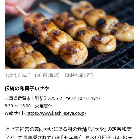
七兵衛だんご
120 円（税込）
［お持ち帰り可］
伝統の和菓子いせや
三重県伊賀市上野新町2755-2
tel.0120-16-4547
8:30 ～ 18:00
火曜定休
Webサイト：
https://www.kashi-iseya.co.jp/
上野天神宮の裏向かいにある餅の老舗『いせや』の定番和菓
子として長年愛されている『七兵衛（しちべい）団子』は、地元