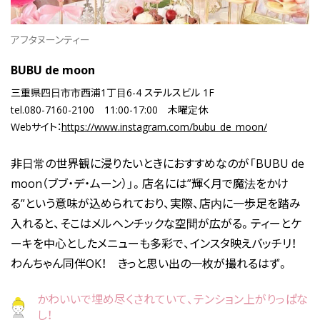
アフタヌーンティー
BUBU de moon
三重県四日市市西浦1丁目6-4 ステルスビル 1F
tel.080-7160-2100
11:00-17:00
木曜定休
Webサイト：
https://www.instagram.com/bubu_de_moon/
非日常の世界観に浸りたいときにおすすめなのが「BUBU de
moon（ブブ・デ・ムーン）」。店名には”輝く月で魔法をかけ
る”という意味が込められており、実際、店内に一歩足を踏み
入れると、そこはメルヘンチックな空間が広がる。ティーとケ
ーキを中心としたメニューも多彩で、インスタ映えバッチリ！
わんちゃん同伴OK！ きっと思い出の一枚が撮れるはず。
かわいいで埋め尽くされていて、テンション上がりっぱな
し！