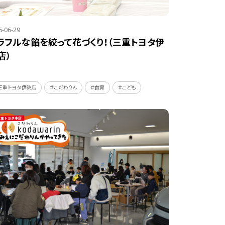
6-06-29
ラフルな餡を絞って花づくり！（三重トヨタ伊
店）
三重トヨタ伊勢店
＃こだわりん
＃食育
＃こども