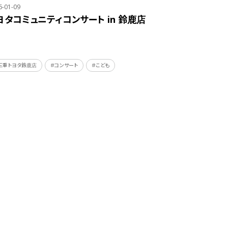
6-01-09
ヨタコミュニティコンサート in 鈴鹿店
三重トヨタ鈴鹿店
＃コンサート
＃こども