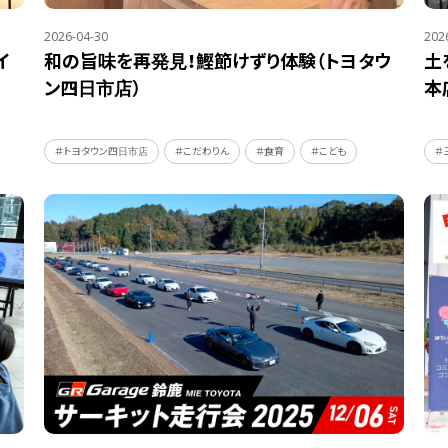
2026-04-30
202
イ
和の旨味を再発見！鰹節けずり体験（トヨタウ
土
ン四日市店）
本
＃トヨタウン四日市店
＃こだわりん
＃食育
＃こども
＃