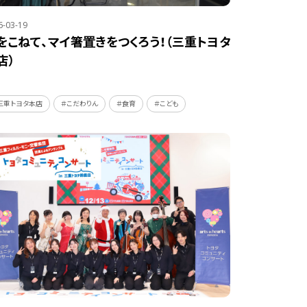
6-03-19
をこねて、マイ箸置きをつくろう！（三重トヨタ
店）
三重トヨタ本店
＃こだわりん
＃食育
＃こども