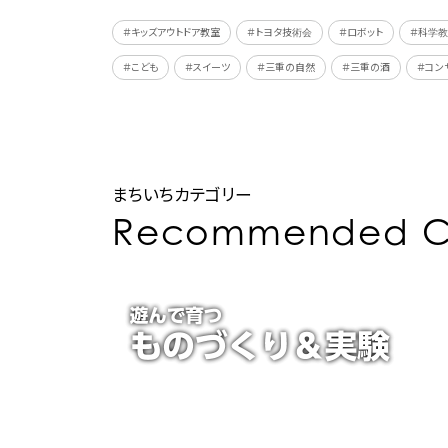
＃キッズアウトドア教室
＃トヨタ技術会
＃ロボット
＃科学
＃こども
＃スイーツ
＃三重の自然
＃三重の酒
＃コン
まちいちカテゴリー
Recommended C