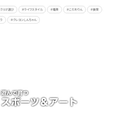
＃クルマ選び
＃ライフスタイル
＃電車
＃こだわりん
＃食育
ラ
＃クレヨンしんちゃん