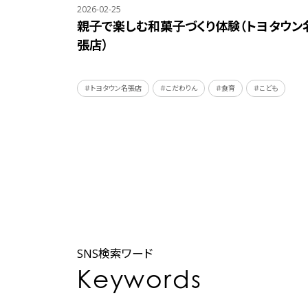
2026-02-25
親子で楽しむ和菓子づくり体験（トヨタウン
張店）
＃トヨタウン名張店
＃こだわりん
＃食育
＃こども
SNS検索ワード
Keywords