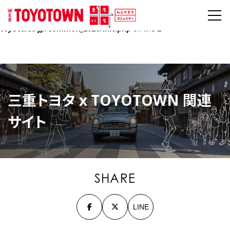
Warning
: Undefined array key "HTTPS" in
/home/mietoyota/mie-
toyota.co.jp/public_html/toyotown.mie-
toyota.co.jp/common_2020/init.php
on line
2
三重トヨタ x TOYOTOWN 関連
サイト
SHARE
LINE