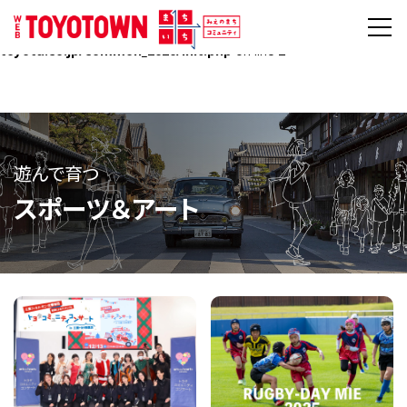
Warning
: Undefined array key "HTTPS" in
/home/mietoyota/mie-
toyota.co.jp/public_html/toyotown.mie-
toyota.co.jp/common_2020/init.php
on line
2
遊んで育つ
スポーツ＆アート