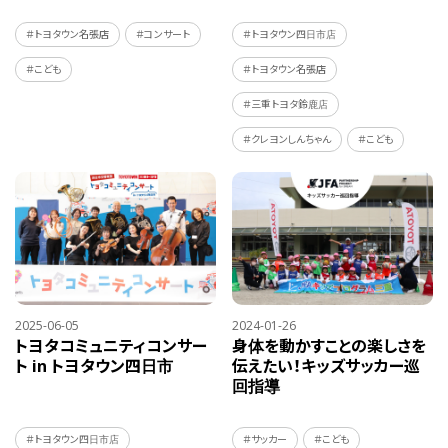
＃トヨタウン名張店
＃コンサート
＃トヨタウン四日市店
＃こども
＃トヨタウン名張店
＃三重トヨタ鈴鹿店
＃クレヨンしんちゃん
＃こども
2025-06-05
2024-01-26
トヨタコミュニティコンサー
身体を動かすことの楽しさを
ト
in トヨタウン四日市
伝えたい！
キッズサッカー巡
回指導
＃トヨタウン四日市店
＃サッカー
＃こども