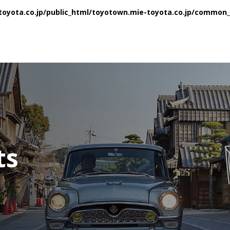
oyota.co.jp/public_html/toyotown.mie-toyota.co.jp/common_2
WEB TOYOTO
ts