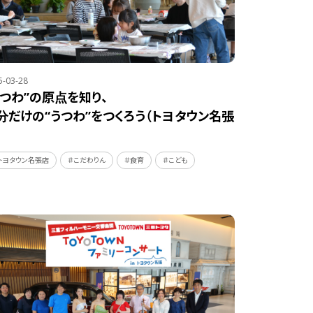
5-03-28
うつわ”の原点を知り、
分だけの“うつわ”をつくろう（トヨタウン名張
）
トヨタウン名張店
＃こだわりん
＃食育
＃こども