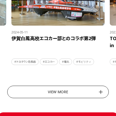
2024-05-11
202
伊賀白鳳高校エコカー部とのコラボ第2弾
T
i
＃トヨタウン名張店
＃エコカー
＃電気
＃モビリティ
＃
VIEW MORE