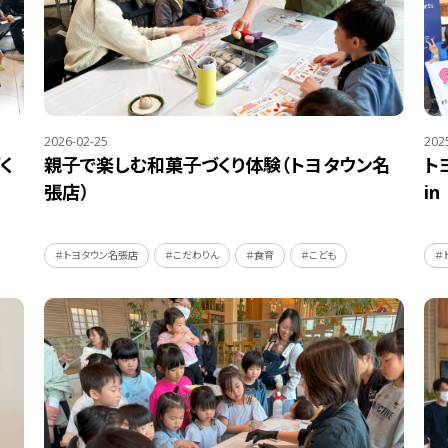
2026-02-25
202
く
親子で楽しむ和菓子づくり体験（トヨタウン名
ト
張店）
i
＃トヨタウン名張店
＃こだわりん
＃食育
＃こども
＃