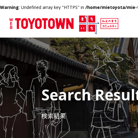
Warning
: Undefined array key "HTTPS" in
/home/mietoyota/mie-t
Search Resul
検索結果