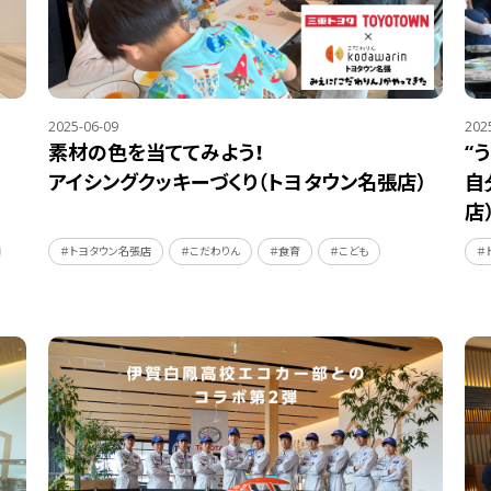
2025-06-09
202
素材の色を当ててみよう！
“
アイシングクッキーづくり（トヨタウン名張店）
自
店
＃トヨタウン名張店
＃こだわりん
＃食育
＃こども
＃