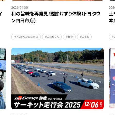
2026-04-30
202
イ
和の旨味を再発見！鰹節けずり体験（トヨタウ
土
ン四日市店）
本
＃トヨタウン四日市店
＃こだわりん
＃食育
＃こども
＃