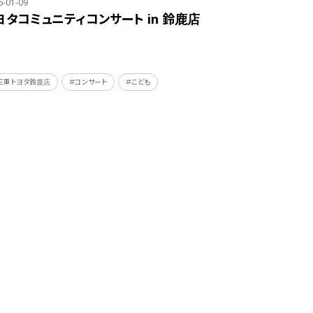
6-01-09
ヨタコミュニティコンサート in 鈴鹿店
三重トヨタ鈴鹿店
＃コンサート
＃こども