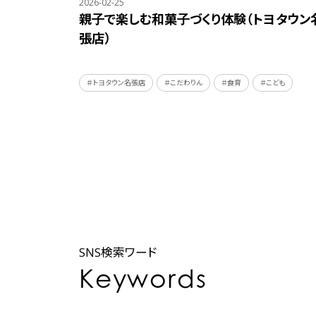
2026-02-25
親子で楽しむ和菓子づくり体験（トヨタウン
張店）
＃トヨタウン名張店
＃こだわりん
＃食育
＃こども
SNS検索ワード
Keywords