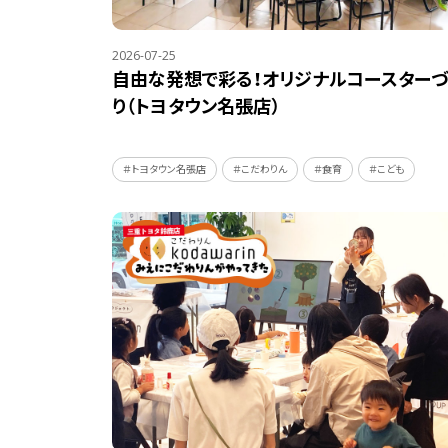
2026-07-25
自由な発想で彩る！オリジナルコースターづ
り（トヨタウン名張店）
＃トヨタウン名張店
＃こだわりん
＃食育
＃こども