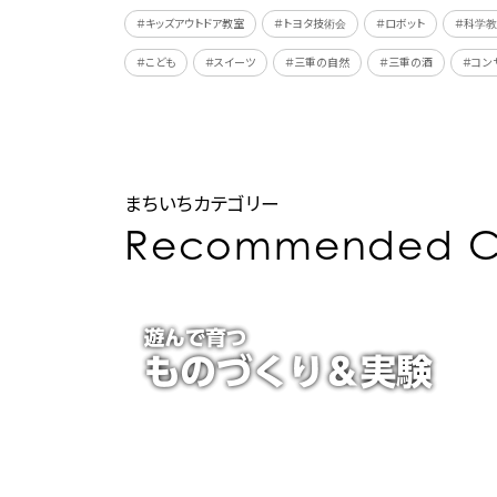
＃キッズアウトドア教室
＃トヨタ技術会
＃ロボット
＃科学
＃こども
＃スイーツ
＃三重の自然
＃三重の酒
＃コン
まちいちカテゴリー
Recommended C