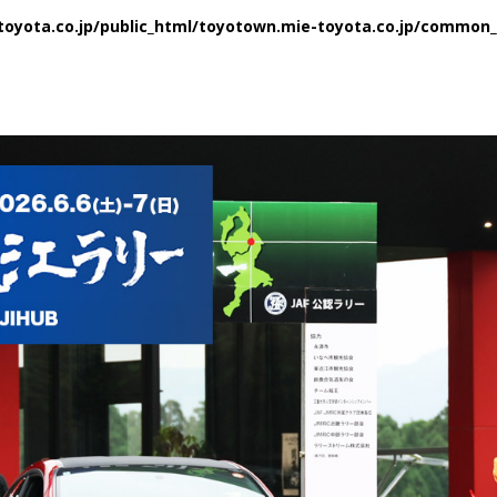
oyota.co.jp/public_html/toyotown.mie-toyota.co.jp/common_2
WEB TOYOTO