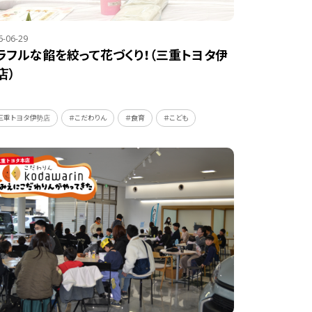
6-06-29
ラフルな餡を絞って花づくり！（三重トヨタ伊
店）
三重トヨタ伊勢店
＃こだわりん
＃食育
＃こども