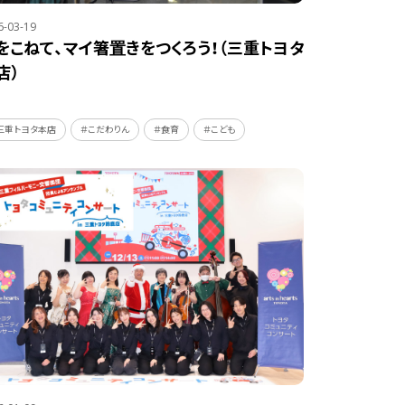
6-03-19
をこねて、マイ箸置きをつくろう！（三重トヨタ
店）
三重トヨタ本店
＃こだわりん
＃食育
＃こども