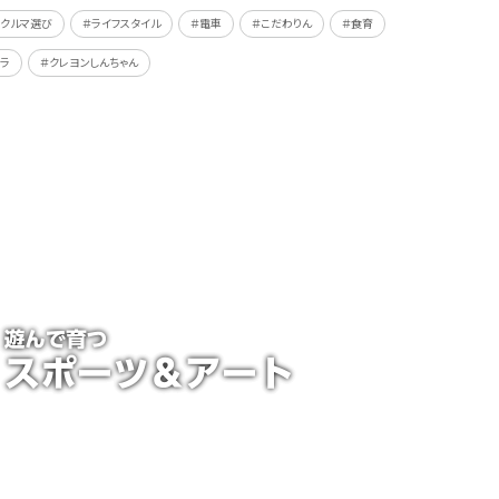
＃クルマ選び
＃ライフスタイル
＃電車
＃こだわりん
＃食育
ラ
＃クレヨンしんちゃん