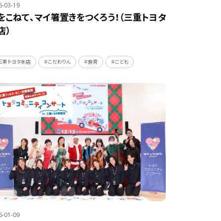
6-03-19
をこねて、マイ箸置きをつくろう！（三重トヨタ
店）
三重トヨタ本店
＃こだわりん
＃食育
＃こども
6-01-09