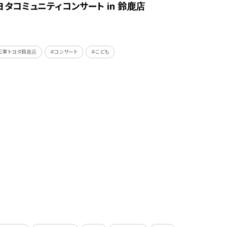
ヨタコミュニティコンサート in 鈴鹿店
三重トヨタ鈴鹿店
＃コンサート
＃こども