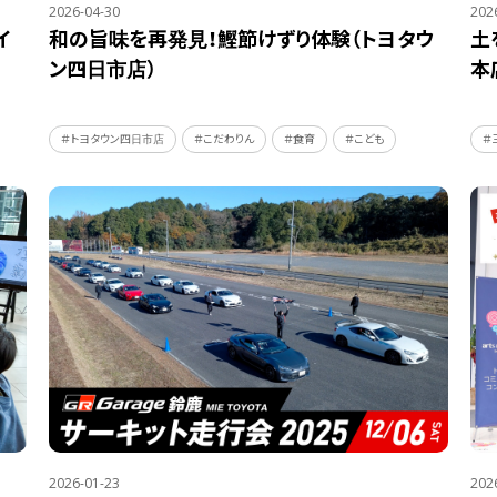
2026-04-30
202
イ
和の旨味を再発見！鰹節けずり体験（トヨタウ
土
ン四日市店）
本
＃トヨタウン四日市店
＃こだわりん
＃食育
＃こども
＃
2026-01-23
202