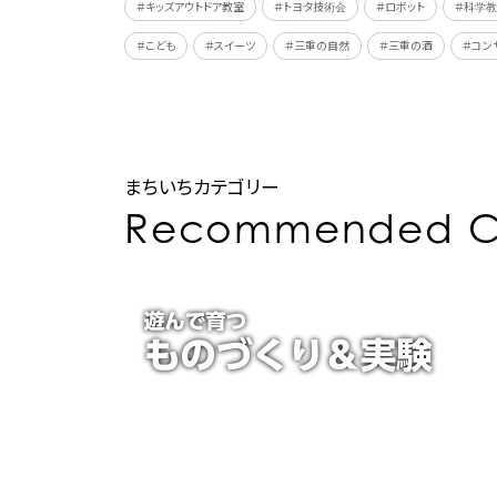
＃キッズアウトドア教室
＃トヨタ技術会
＃ロボット
＃科学
＃こども
＃スイーツ
＃三重の自然
＃三重の酒
＃コン
まちいちカテゴリー
Recommended C