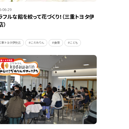
6-06-29
ラフルな餡を絞って花づくり！（三重トヨタ伊
店）
三重トヨタ伊勢店
＃こだわりん
＃食育
＃こども