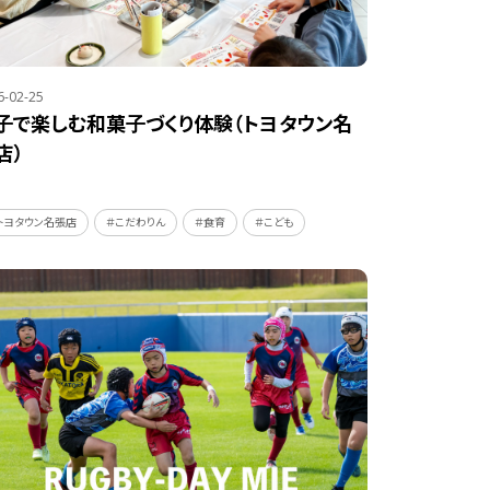
6-02-25
子で楽しむ和菓子づくり体験（トヨタウン名
店）
トヨタウン名張店
＃こだわりん
＃食育
＃こども