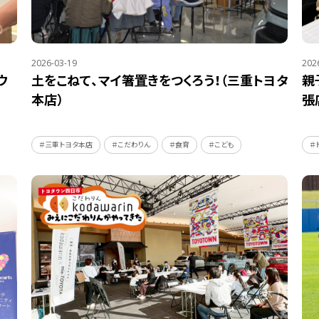
2026-03-19
202
ウ
土をこねて、マイ箸置きをつくろう！（三重トヨタ
親
本店）
張
＃三重トヨタ本店
＃こだわりん
＃食育
＃こども
＃