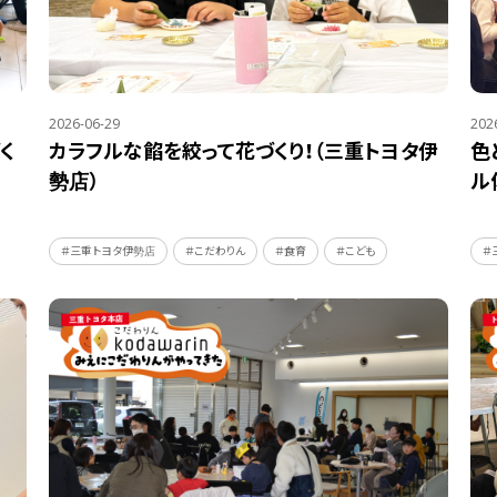
2026-06-29
202
く
カラフルな餡を絞って花づくり！（三重トヨタ伊
色
勢店）
ル
＃三重トヨタ伊勢店
＃こだわりん
＃食育
＃こども
＃