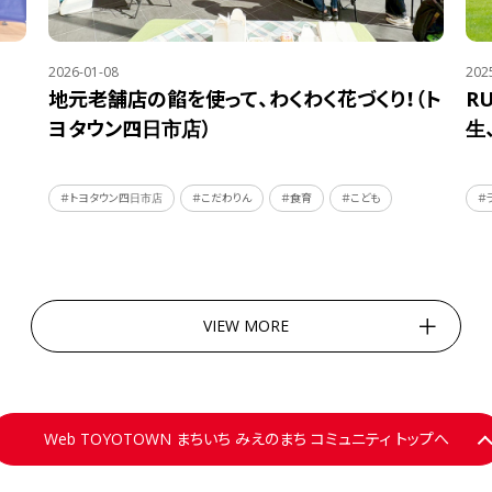
2026-01-08
202
地元老舗店の餡を使って、わくわく花づくり！（ト
R
ヨタウン四日市店）
生
＃トヨタウン四日市店
＃こだわりん
＃食育
＃こども
＃
VIEW MORE
Web TOYOTOWN まちいち みえのまち コミュニティ トップへ