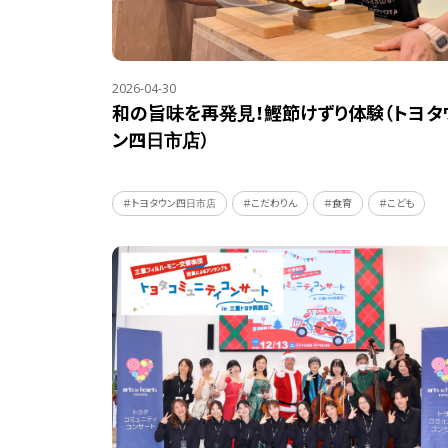
2026-04-30
和の旨味を再発見！鰹節けずり体験（トヨタ
ン四日市店）
＃トヨタウン四日市店
＃こだわりん
＃食育
＃こども