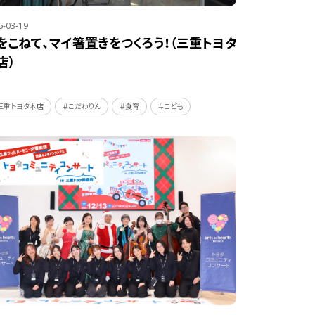
6-03-19
をこねて、マイ箸置きをつくろう！（三重トヨタ
店）
三重トヨタ本店
＃こだわりん
＃食育
＃こども