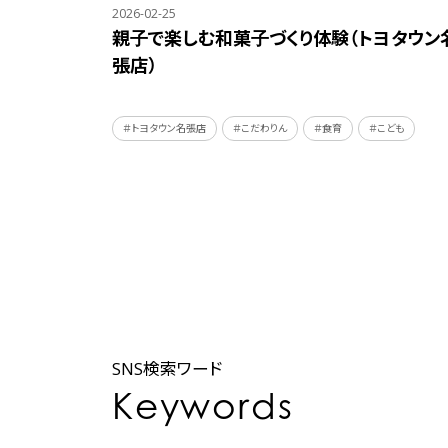
2026-02-25
親子で楽しむ和菓子づくり体験（トヨタウン
張店）
＃トヨタウン名張店
＃こだわりん
＃食育
＃こども
SNS検索ワード
Keywords