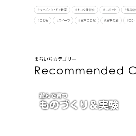
＃キッズアウトドア教室
＃トヨタ技術会
＃ロボット
＃科学
＃こども
＃スイーツ
＃三重の自然
＃三重の酒
＃コン
まちいちカテゴリー
Recommended C