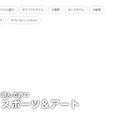
＃クルマ選び
＃ライフスタイル
＃電車
＃こだわりん
＃食育
ラ
＃クレヨンしんちゃん