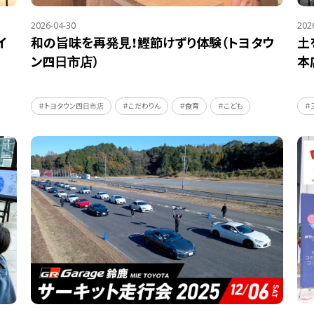
2026-04-30
202
イ
和の旨味を再発見！鰹節けずり体験（トヨタウ
土
ン四日市店）
本
＃トヨタウン四日市店
＃こだわりん
＃食育
＃こども
＃