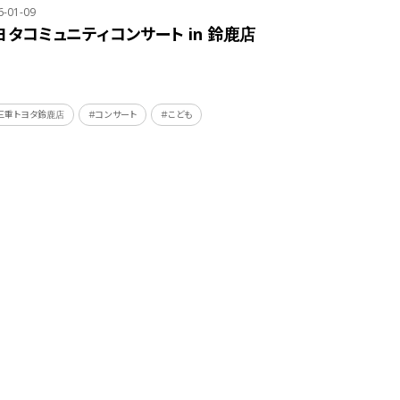
6-01-09
ヨタコミュニティコンサート in 鈴鹿店
三重トヨタ鈴鹿店
＃コンサート
＃こども