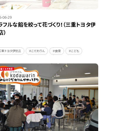
6-06-29
ラフルな餡を絞って花づくり！（三重トヨタ伊
店）
三重トヨタ伊勢店
＃こだわりん
＃食育
＃こども