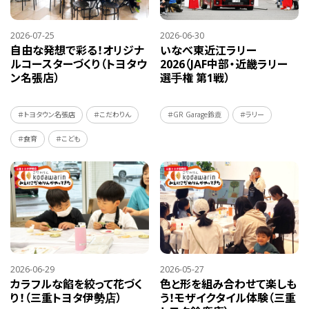
2026-07-25
2026-06-30
自由な発想で彩る！オリジナ
いなべ東近江ラリー
ルコースターづくり（トヨタウ
2026（JAF中部・近畿ラリー
ン名張店）
選手権 第1戦）
＃トヨタウン名張店
＃こだわりん
＃GR Garage鈴鹿
＃ラリー
＃食育
＃こども
2026-06-29
2026-05-27
カラフルな餡を絞って花づく
色と形を組み合わせて楽しも
り！（三重トヨタ伊勢店）
う！モザイクタイル体験（三重