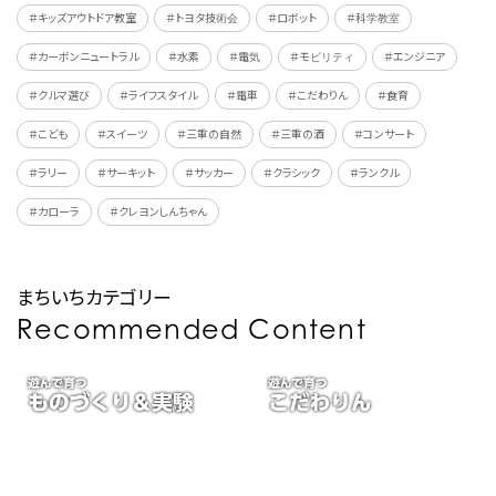
＃キッズアウトドア教室
＃トヨタ技術会
＃ロボット
＃科学教室
＃カーボンニュートラル
＃水素
＃電気
＃モビリティ
＃エンジニア
＃クルマ選び
＃ライフスタイル
＃電車
＃こだわりん
＃食育
＃こども
＃スイーツ
＃三重の自然
＃三重の酒
＃コンサート
＃ラリー
＃サーキット
＃サッカー
＃クラシック
＃ランクル
＃カローラ
＃クレヨンしんちゃん
まちいちカテゴリー
Recommended Content