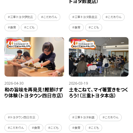
トヨタ鈴鹿店）
＃三重トヨタ伊勢店
＃こだわりん
＃三重トヨタ鈴鹿店
＃こだわりん
＃食育
＃こども
＃食育
＃こども
2026-04-30
2026-03-19
和の旨味を再発見！鰹節けず
土をこねて、マイ箸置きをつく
り体験（トヨタウン四日市店）
ろう！（三重トヨタ本店）
＃トヨタウン四日市店
＃三重トヨタ本店
＃こだわりん
＃こだわりん
＃食育
＃こども
＃食育
＃こども