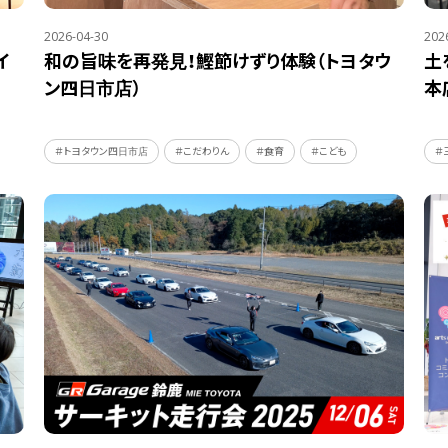
2026-04-30
202
イ
和の旨味を再発見！鰹節けずり体験（トヨタウ
土
ン四日市店）
本
＃トヨタウン四日市店
＃こだわりん
＃食育
＃こども
＃