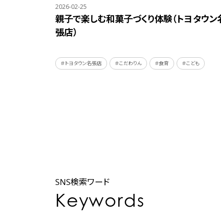
2026-02-25
親子で楽しむ和菓子づくり体験（トヨタウン
張店）
＃トヨタウン名張店
＃こだわりん
＃食育
＃こども
SNS検索ワード
Keywords