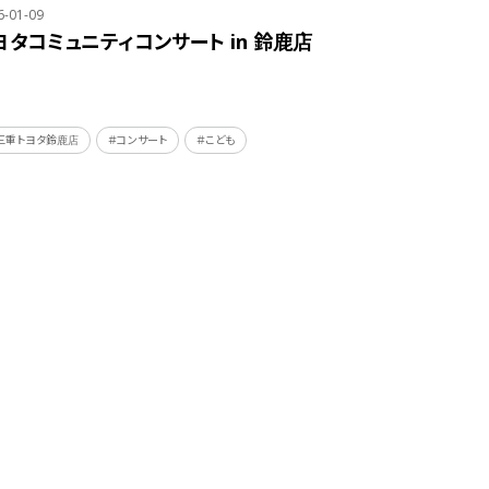
6-01-09
ヨタコミュニティコンサート in 鈴鹿店
三重トヨタ鈴鹿店
＃コンサート
＃こども