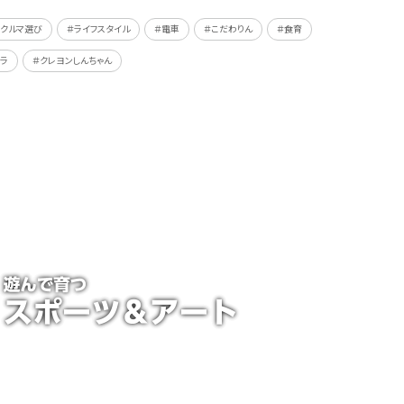
＃クルマ選び
＃ライフスタイル
＃電車
＃こだわりん
＃食育
ラ
＃クレヨンしんちゃん