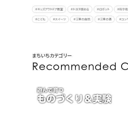
＃キッズアウトドア教室
＃トヨタ技術会
＃ロボット
＃科学
＃こども
＃スイーツ
＃三重の自然
＃三重の酒
＃コン
まちいちカテゴリー
Recommended C