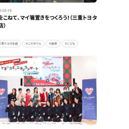
6-03-19
をこねて、マイ箸置きをつくろう！（三重トヨタ
店）
三重トヨタ本店
＃こだわりん
＃食育
＃こども