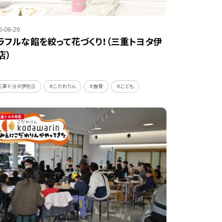
6-06-29
ラフルな餡を絞って花づくり！（三重トヨタ伊
店）
三重トヨタ伊勢店
＃こだわりん
＃食育
＃こども