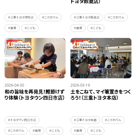
トヨタ鈴鹿店）
＃三重トヨタ伊勢店
＃こだわりん
＃三重トヨタ鈴鹿店
＃こだわりん
＃食育
＃こども
＃食育
＃こども
2026-04-30
2026-03-19
和の旨味を再発見！鰹節けず
土をこねて、マイ箸置きをつく
り体験（トヨタウン四日市店）
ろう！（三重トヨタ本店）
＃トヨタウン四日市店
＃三重トヨタ本店
＃こだわりん
＃こだわりん
＃食育
＃こども
＃食育
＃こども