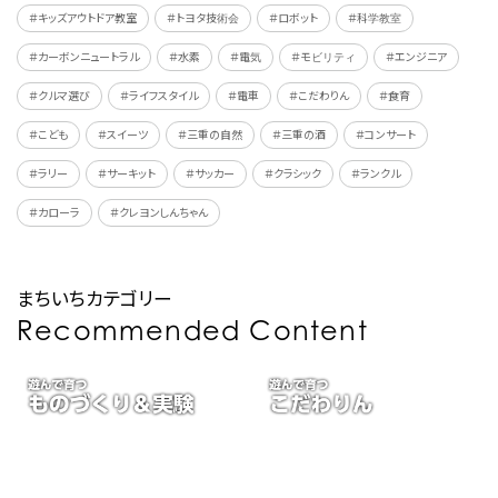
＃キッズアウトドア教室
＃トヨタ技術会
＃ロボット
＃科学教室
＃カーボンニュートラル
＃水素
＃電気
＃モビリティ
＃エンジニア
＃クルマ選び
＃ライフスタイル
＃電車
＃こだわりん
＃食育
＃こども
＃スイーツ
＃三重の自然
＃三重の酒
＃コンサート
＃ラリー
＃サーキット
＃サッカー
＃クラシック
＃ランクル
＃カローラ
＃クレヨンしんちゃん
まちいちカテゴリー
Recommended Content