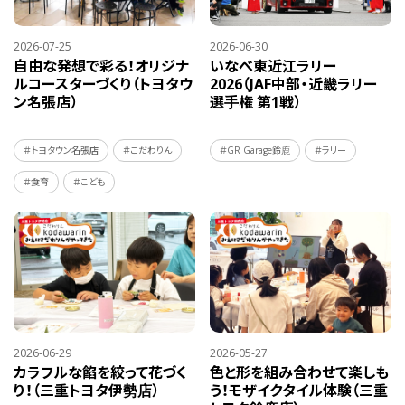
2026-07-25
2026-06-30
自由な発想で彩る！オリジナ
いなべ東近江ラリー
ルコースターづくり（トヨタウ
2026（JAF中部・近畿ラリー
ン名張店）
選手権 第1戦）
＃トヨタウン名張店
＃こだわりん
＃GR Garage鈴鹿
＃ラリー
＃食育
＃こども
2026-06-29
2026-05-27
カラフルな餡を絞って花づく
色と形を組み合わせて楽しも
り！（三重トヨタ伊勢店）
う！モザイクタイル体験（三重