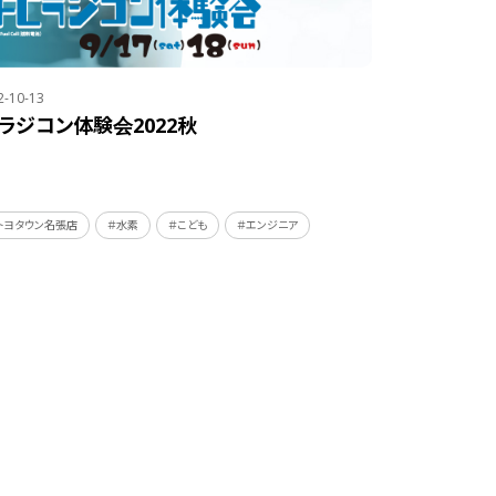
2-10-13
Cラジコン体験会2022秋
トヨタウン名張店
＃水素
＃こども
＃エンジニア