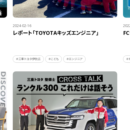
2024-02-16
202
レポート「TOYOTAキッズエンジニア」
F
＃三重トヨタ伊勢店
＃こども
＃エンジニア
＃