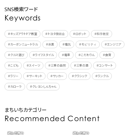
SNS検索ワード
Keywords
＃キッズアウトドア教室
＃トヨタ技術会
＃ロボット
＃科学教室
＃カーボンニュートラル
＃水素
＃電気
＃モビリティ
＃エンジニア
＃クルマ選び
＃ライフスタイル
＃電車
＃こだわりん
＃食育
＃こども
＃スイーツ
＃三重の自然
＃三重の酒
＃コンサート
＃ラリー
＃サーキット
＃サッカー
＃クラシック
＃ランクル
＃カローラ
＃クレヨンしんちゃん
まちいちカテゴリー
Recommended Content