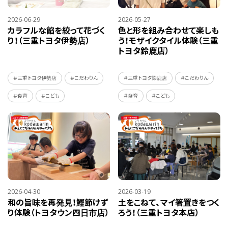
2026-06-29
2026-05-27
カラフルな餡を絞って花づく
色と形を組み合わせて楽しも
り！（三重トヨタ伊勢店）
う！モザイクタイル体験（三重
トヨタ鈴鹿店）
＃三重トヨタ伊勢店
＃こだわりん
＃三重トヨタ鈴鹿店
＃こだわりん
＃食育
＃こども
＃食育
＃こども
2026-04-30
2026-03-19
和の旨味を再発見！鰹節けず
土をこねて、マイ箸置きをつく
り体験（トヨタウン四日市店）
ろう！（三重トヨタ本店）