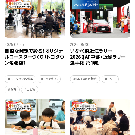
2026-07-25
2026-06-30
自由な発想で彩る！オリジナ
いなべ東近江ラリー
ルコースターづくり（トヨタウ
2026（JAF中部・近畿ラリー
ン名張店）
選手権 第1戦）
＃トヨタウン名張店
＃こだわりん
＃GR Garage鈴鹿
＃ラリー
＃食育
＃こども