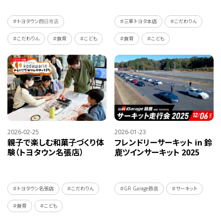
＃トヨタウン四日市店
＃三重トヨタ本店
＃こだわりん
＃こだわりん
＃食育
＃こども
＃食育
＃こども
2026-02-25
2026-01-23
親子で楽しむ和菓子づくり体
フレンドリーサーキット in 鈴
験（トヨタウン名張店）
鹿ツインサーキット 2025
＃トヨタウン名張店
＃こだわりん
＃GR Garage鈴鹿
＃サーキット
＃食育
＃こども