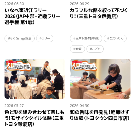
2026-06-30
2026-06-29
いなべ東近江ラリー
カラフルな餡を絞って花づく
2026（JAF中部・近畿ラリー
り！（三重トヨタ伊勢店）
選手権 第1戦）
＃GR Garage鈴鹿
＃ラリー
＃三重トヨタ伊勢店
＃こだわりん
＃食育
＃こども
2026-05-27
2026-04-30
色と形を組み合わせて楽しも
和の旨味を再発見！鰹節けず
う！モザイクタイル体験（三重
り体験（トヨタウン四日市店）
トヨタ鈴鹿店）