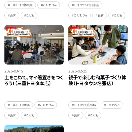
＃三重トヨタ鈴鹿店
＃こだわりん
＃トヨタウン四日市店
＃食育
＃こども
＃こだわりん
＃食育
＃こども
2026-03-19
2026-02-25
土をこねて、マイ箸置きをつく
親子で楽しむ和菓子づくり体
ろう！（三重トヨタ本店）
験（トヨタウン名張店）
＃三重トヨタ本店
＃こだわりん
＃トヨタウン名張店
＃こだわりん
＃食育
＃こども
＃食育
＃こども