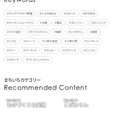
＃キッズアウトドア教室
＃トヨタ技術会
＃ロボット
＃科学教室
＃カーボンニュートラル
＃水素
＃電気
＃モビリティ
＃エンジニア
＃クルマ選び
＃ライフスタイル
＃電車
＃こだわりん
＃食育
＃こども
＃スイーツ
＃三重の自然
＃三重の酒
＃コンサート
＃ラリー
＃サーキット
＃サッカー
＃クラシック
＃ランクル
＃カローラ
＃クレヨンしんちゃん
まちいちカテゴリー
Recommended Content