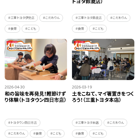
トヨタ鈴鹿店）
＃三重トヨタ伊勢店
＃こだわりん
＃三重トヨタ鈴鹿店
＃こだわりん
＃食育
＃こども
＃食育
＃こども
2026-04-30
2026-03-19
和の旨味を再発見！鰹節けず
土をこねて、マイ箸置きをつく
り体験（トヨタウン四日市店）
ろう！（三重トヨタ本店）
＃トヨタウン四日市店
＃三重トヨタ本店
＃こだわりん
＃こだわりん
＃食育
＃こども
＃食育
＃こども