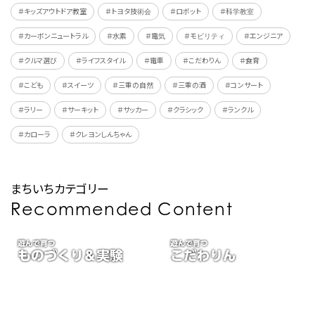
＃キッズアウトドア教室
＃トヨタ技術会
＃ロボット
＃科学教室
＃カーボンニュートラル
＃水素
＃電気
＃モビリティ
＃エンジニア
＃クルマ選び
＃ライフスタイル
＃電車
＃こだわりん
＃食育
＃こども
＃スイーツ
＃三重の自然
＃三重の酒
＃コンサート
＃ラリー
＃サーキット
＃サッカー
＃クラシック
＃ランクル
＃カローラ
＃クレヨンしんちゃん
まちいちカテゴリー
Recommended Content