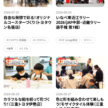
2026-07-25
2026-06-30
自由な発想で彩る！オリジナ
いなべ東近江ラリー
ルコースターづくり（トヨタウ
2026（JAF中部・近畿ラリー
ン名張店）
選手権 第1戦）
＃トヨタウン名張店
＃こだわりん
＃GR Garage鈴鹿
＃ラリー
＃食育
＃こども
2026-06-29
2026-05-27
カラフルな餡を絞って花づく
色と形を組み合わせて楽しも
り！（三重トヨタ伊勢店）
う！モザイクタイル体験（三重