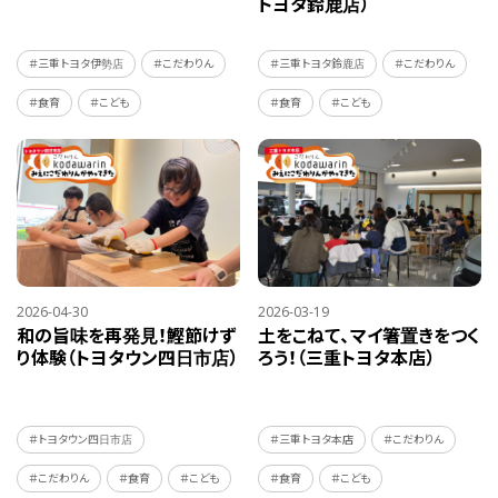
トヨタ鈴鹿店）
＃三重トヨタ伊勢店
＃こだわりん
＃三重トヨタ鈴鹿店
＃こだわりん
＃食育
＃こども
＃食育
＃こども
2026-04-30
2026-03-19
和の旨味を再発見！鰹節けず
土をこねて、マイ箸置きをつく
り体験（トヨタウン四日市店）
ろう！（三重トヨタ本店）
＃トヨタウン四日市店
＃三重トヨタ本店
＃こだわりん
＃こだわりん
＃食育
＃こども
＃食育
＃こども