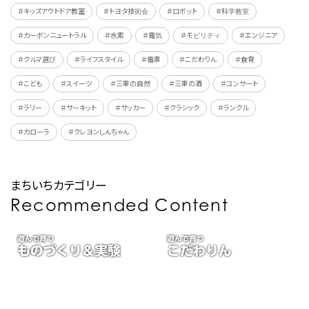
＃キッズアウトドア教室
＃トヨタ技術会
＃ロボット
＃科学教室
＃カーボンニュートラル
＃水素
＃電気
＃モビリティ
＃エンジニア
＃クルマ選び
＃ライフスタイル
＃電車
＃こだわりん
＃食育
＃こども
＃スイーツ
＃三重の自然
＃三重の酒
＃コンサート
＃ラリー
＃サーキット
＃サッカー
＃クラシック
＃ランクル
＃カローラ
＃クレヨンしんちゃん
まちいちカテゴリー
Recommended Content