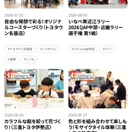
2026-07-25
2026-06-30
自由な発想で彩る！オリジナ
いなべ東近江ラリー
ルコースターづくり（トヨタウ
2026（JAF中部・近畿ラリー
ン名張店）
選手権 第1戦）
＃トヨタウン名張店
＃こだわりん
＃GR Garage鈴鹿
＃ラリー
＃食育
＃こども
2026-06-29
2026-05-27
カラフルな餡を絞って花づく
色と形を組み合わせて楽しも
り！（三重トヨタ伊勢店）
う！モザイクタイル体験（三重