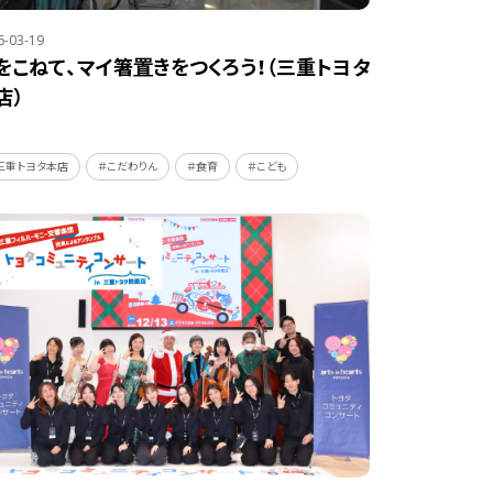
6-03-19
をこねて、マイ箸置きをつくろう！（三重トヨタ
店）
三重トヨタ本店
＃こだわりん
＃食育
＃こども