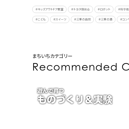
＃キッズアウトドア教室
＃トヨタ技術会
＃ロボット
＃科学
＃こども
＃スイーツ
＃三重の自然
＃三重の酒
＃コン
まちいちカテゴリー
Recommended C