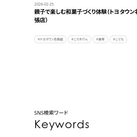
2026-02-25
親子で楽しむ和菓子づくり体験（トヨタウン
張店）
＃トヨタウン名張店
＃こだわりん
＃食育
＃こども
SNS検索ワード
Keywords