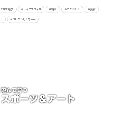
＃クルマ選び
＃ライフスタイル
＃電車
＃こだわりん
＃食育
ラ
＃クレヨンしんちゃん