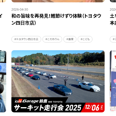
2026-04-30
202
イ
和の旨味を再発見！鰹節けずり体験（トヨタウ
土
ン四日市店）
本
＃トヨタウン四日市店
＃こだわりん
＃食育
＃こども
＃