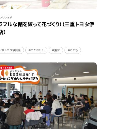
6-06-29
ラフルな餡を絞って花づくり！（三重トヨタ伊
店）
三重トヨタ伊勢店
＃こだわりん
＃食育
＃こども