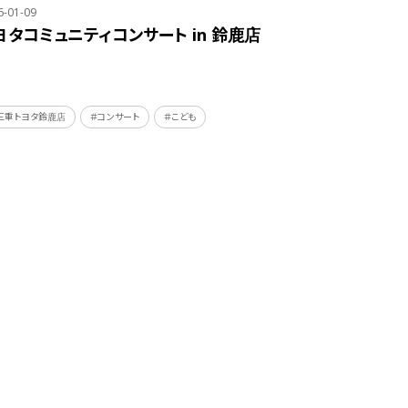
6-01-09
ヨタコミュニティコンサート in 鈴鹿店
三重トヨタ鈴鹿店
＃コンサート
＃こども