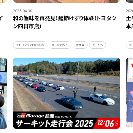
2026-04-30
202
イ
和の旨味を再発見！鰹節けずり体験（トヨタウ
土
ン四日市店）
本
＃トヨタウン四日市店
＃こだわりん
＃食育
＃こども
＃