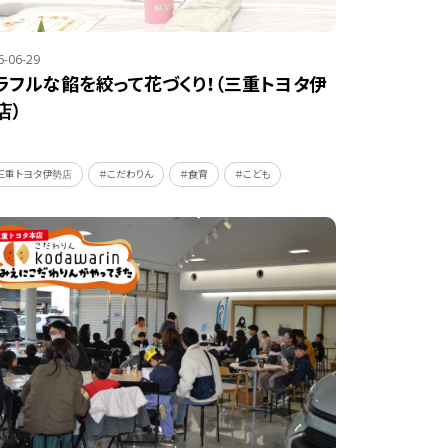
6-06-29
ラフルな餡を絞って花づくり！（三重トヨタ伊
店）
三重トヨタ伊勢店
＃こだわりん
＃食育
＃こども