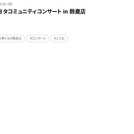
6-01-09
ヨタコミュニティコンサート in 鈴鹿店
三重トヨタ鈴鹿店
＃コンサート
＃こども