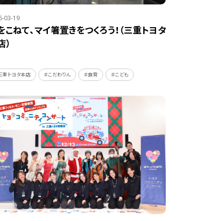
6-03-19
をこねて、マイ箸置きをつくろう！（三重トヨタ
店）
三重トヨタ本店
＃こだわりん
＃食育
＃こども