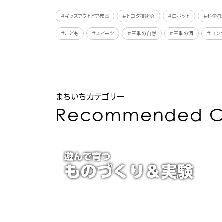
＃キッズアウトドア教室
＃トヨタ技術会
＃ロボット
＃科学
＃こども
＃スイーツ
＃三重の自然
＃三重の酒
＃コン
まちいちカテゴリー
Recommended C