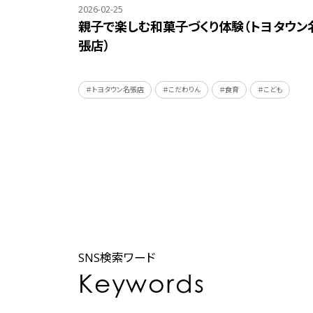
2026-02-25
親子で楽しむ和菓子づくり体験（トヨタウン
張店）
＃トヨタウン名張店
＃こだわりん
＃食育
＃こども
SNS検索ワード
Keywords