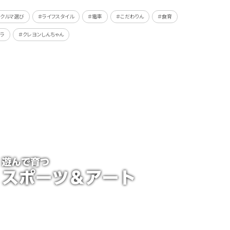
＃クルマ選び
＃ライフスタイル
＃電車
＃こだわりん
＃食育
ラ
＃クレヨンしんちゃん