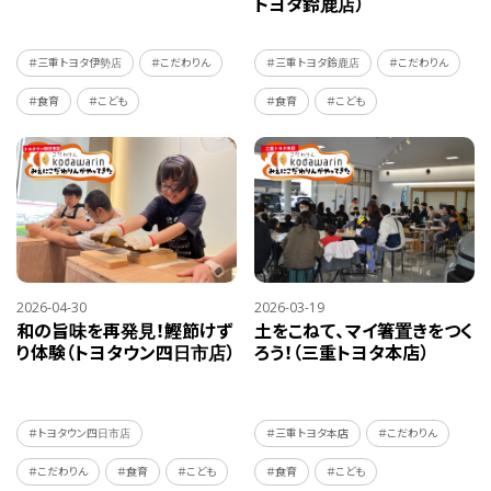
トヨタ鈴鹿店）
＃三重トヨタ伊勢店
＃こだわりん
＃三重トヨタ鈴鹿店
＃こだわりん
＃食育
＃こども
＃食育
＃こども
2026-04-30
2026-03-19
和の旨味を再発見！鰹節けず
土をこねて、マイ箸置きをつく
り体験（トヨタウン四日市店）
ろう！（三重トヨタ本店）
＃トヨタウン四日市店
＃三重トヨタ本店
＃こだわりん
＃こだわりん
＃食育
＃こども
＃食育
＃こども