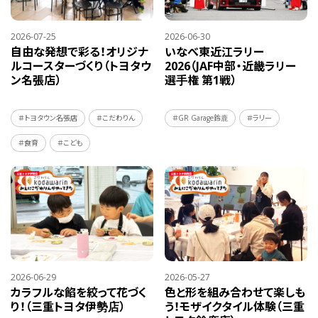
2026-07-25
2026-06-30
自由な発想で彩る！オリジナ
いなべ東近江ラリー
ルコースターづくり（トヨタウ
2026（JAF中部・近畿ラリー
ン名張店）
選手権 第1戦）
＃トヨタウン名張店
＃こだわりん
＃GR Garage鈴鹿
＃ラリー
＃食育
＃こども
2026-06-29
2026-05-27
カラフルな餡を絞って花づく
色と形を組み合わせて楽しも
り！（三重トヨタ伊勢店）
う！モザイクタイル体験（三重