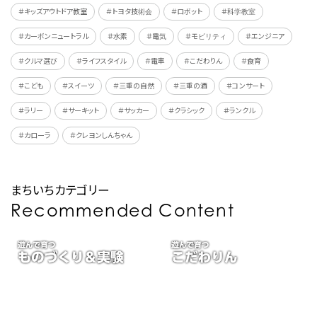
＃キッズアウトドア教室
＃トヨタ技術会
＃ロボット
＃科学教室
＃カーボンニュートラル
＃水素
＃電気
＃モビリティ
＃エンジニア
＃クルマ選び
＃ライフスタイル
＃電車
＃こだわりん
＃食育
＃こども
＃スイーツ
＃三重の自然
＃三重の酒
＃コンサート
＃ラリー
＃サーキット
＃サッカー
＃クラシック
＃ランクル
＃カローラ
＃クレヨンしんちゃん
まちいちカテゴリー
Recommended Content