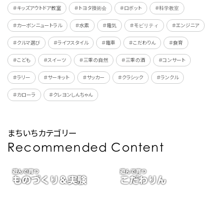
＃キッズアウトドア教室
＃トヨタ技術会
＃ロボット
＃科学教室
＃カーボンニュートラル
＃水素
＃電気
＃モビリティ
＃エンジニア
＃クルマ選び
＃ライフスタイル
＃電車
＃こだわりん
＃食育
＃こども
＃スイーツ
＃三重の自然
＃三重の酒
＃コンサート
＃ラリー
＃サーキット
＃サッカー
＃クラシック
＃ランクル
＃カローラ
＃クレヨンしんちゃん
まちいちカテゴリー
Recommended Content