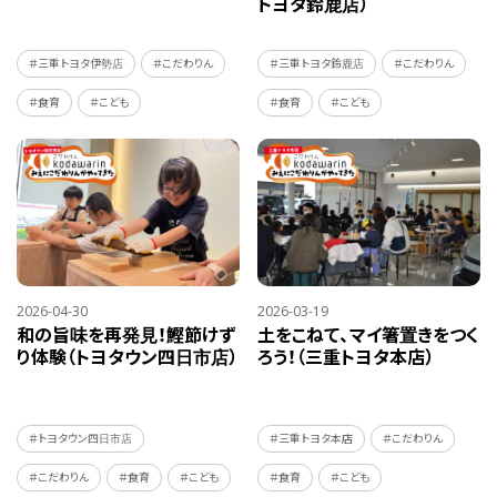
トヨタ鈴鹿店）
＃三重トヨタ伊勢店
＃こだわりん
＃三重トヨタ鈴鹿店
＃こだわりん
＃食育
＃こども
＃食育
＃こども
2026-04-30
2026-03-19
和の旨味を再発見！鰹節けず
土をこねて、マイ箸置きをつく
り体験（トヨタウン四日市店）
ろう！（三重トヨタ本店）
＃トヨタウン四日市店
＃三重トヨタ本店
＃こだわりん
＃こだわりん
＃食育
＃こども
＃食育
＃こども