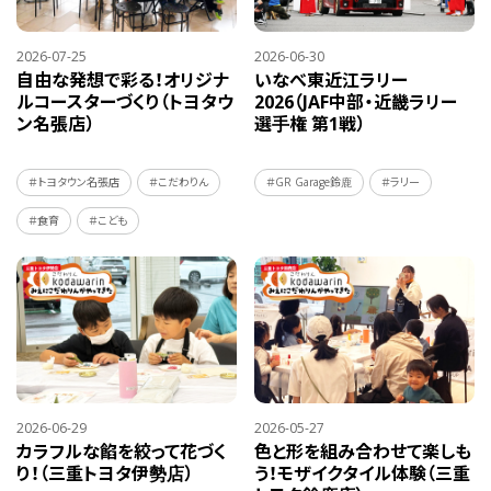
2026-07-25
2026-06-30
自由な発想で彩る！オリジナ
いなべ東近江ラリー
ルコースターづくり（トヨタウ
2026（JAF中部・近畿ラリー
ン名張店）
選手権 第1戦）
＃トヨタウン名張店
＃こだわりん
＃GR Garage鈴鹿
＃ラリー
＃食育
＃こども
2026-06-29
2026-05-27
カラフルな餡を絞って花づく
色と形を組み合わせて楽しも
り！（三重トヨタ伊勢店）
う！モザイクタイル体験（三重