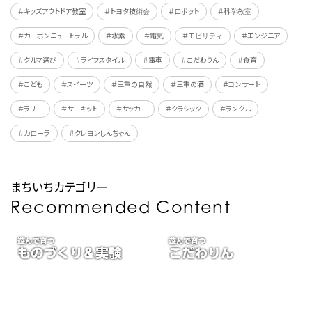
＃キッズアウトドア教室
＃トヨタ技術会
＃ロボット
＃科学教室
＃カーボンニュートラル
＃水素
＃電気
＃モビリティ
＃エンジニア
＃クルマ選び
＃ライフスタイル
＃電車
＃こだわりん
＃食育
＃こども
＃スイーツ
＃三重の自然
＃三重の酒
＃コンサート
＃ラリー
＃サーキット
＃サッカー
＃クラシック
＃ランクル
＃カローラ
＃クレヨンしんちゃん
まちいちカテゴリー
Recommended Content