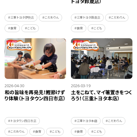
トヨタ鈴鹿店）
＃三重トヨタ伊勢店
＃こだわりん
＃三重トヨタ鈴鹿店
＃こだわりん
＃食育
＃こども
＃食育
＃こども
2026-04-30
2026-03-19
和の旨味を再発見！鰹節けず
土をこねて、マイ箸置きをつく
り体験（トヨタウン四日市店）
ろう！（三重トヨタ本店）
＃トヨタウン四日市店
＃三重トヨタ本店
＃こだわりん
＃こだわりん
＃食育
＃こども
＃食育
＃こども