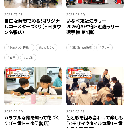
2026-07-25
2026-06-30
自由な発想で彩る！オリジナ
いなべ東近江ラリー
ルコースターづくり（トヨタウ
2026（JAF中部・近畿ラリー
ン名張店）
選手権 第1戦）
＃トヨタウン名張店
＃こだわりん
＃GR Garage鈴鹿
＃ラリー
＃食育
＃こども
2026-06-29
2026-05-27
カラフルな餡を絞って花づく
色と形を組み合わせて楽しも
り！（三重トヨタ伊勢店）
う！モザイクタイル体験（三重