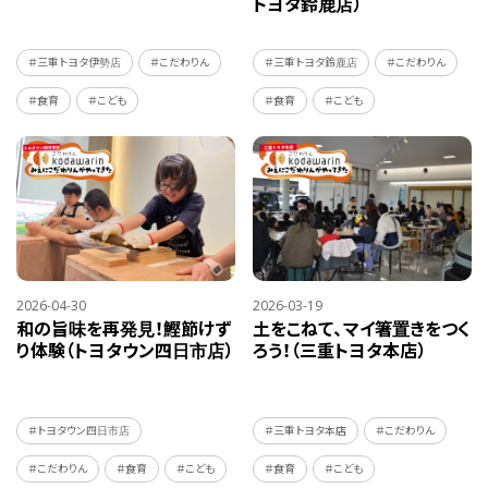
トヨタ鈴鹿店）
＃三重トヨタ伊勢店
＃こだわりん
＃三重トヨタ鈴鹿店
＃こだわりん
＃食育
＃こども
＃食育
＃こども
2026-04-30
2026-03-19
和の旨味を再発見！鰹節けず
土をこねて、マイ箸置きをつく
り体験（トヨタウン四日市店）
ろう！（三重トヨタ本店）
＃トヨタウン四日市店
＃三重トヨタ本店
＃こだわりん
＃こだわりん
＃食育
＃こども
＃食育
＃こども