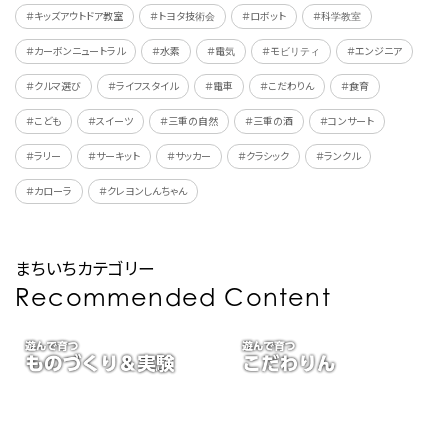
＃キッズアウトドア教室
＃トヨタ技術会
＃ロボット
＃科学教室
＃カーボンニュートラル
＃水素
＃電気
＃モビリティ
＃エンジニア
＃クルマ選び
＃ライフスタイル
＃電車
＃こだわりん
＃食育
＃こども
＃スイーツ
＃三重の自然
＃三重の酒
＃コンサート
＃ラリー
＃サーキット
＃サッカー
＃クラシック
＃ランクル
＃カローラ
＃クレヨンしんちゃん
まちいちカテゴリー
Recommended Content