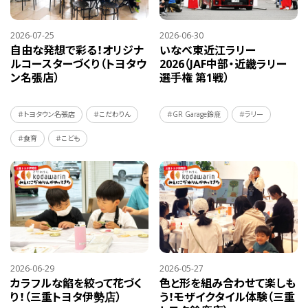
2026-07-25
2026-06-30
自由な発想で彩る！オリジナ
いなべ東近江ラリー
ルコースターづくり（トヨタウ
2026（JAF中部・近畿ラリー
ン名張店）
選手権 第1戦）
＃トヨタウン名張店
＃こだわりん
＃GR Garage鈴鹿
＃ラリー
＃食育
＃こども
2026-06-29
2026-05-27
カラフルな餡を絞って花づく
色と形を組み合わせて楽しも
り！（三重トヨタ伊勢店）
う！モザイクタイル体験（三重