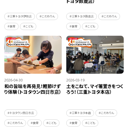
トヨタ鈴鹿店）
＃三重トヨタ伊勢店
＃こだわりん
＃三重トヨタ鈴鹿店
＃こだわりん
＃食育
＃こども
＃食育
＃こども
2026-04-30
2026-03-19
和の旨味を再発見！鰹節けず
土をこねて、マイ箸置きをつく
り体験（トヨタウン四日市店）
ろう！（三重トヨタ本店）
＃トヨタウン四日市店
＃三重トヨタ本店
＃こだわりん
＃こだわりん
＃食育
＃こども
＃食育
＃こども