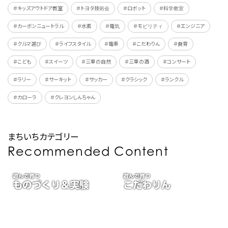
＃キッズアウトドア教室
＃トヨタ技術会
＃ロボット
＃科学教室
＃カーボンニュートラル
＃水素
＃電気
＃モビリティ
＃エンジニア
＃クルマ選び
＃ライフスタイル
＃電車
＃こだわりん
＃食育
＃こども
＃スイーツ
＃三重の自然
＃三重の酒
＃コンサート
＃ラリー
＃サーキット
＃サッカー
＃クラシック
＃ランクル
＃カローラ
＃クレヨンしんちゃん
まちいちカテゴリー
Recommended Content