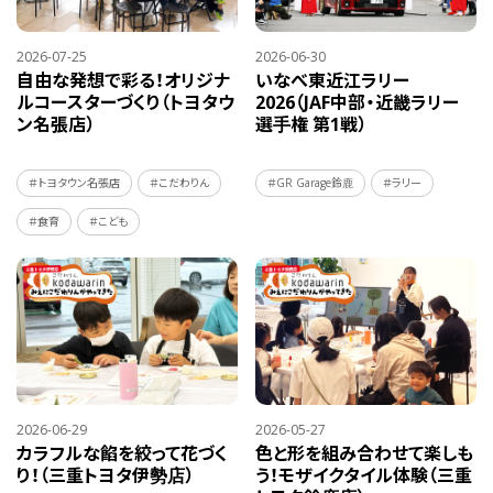
2026-07-25
2026-06-30
自由な発想で彩る！オリジナ
いなべ東近江ラリー
ルコースターづくり（トヨタウ
2026（JAF中部・近畿ラリー
ン名張店）
選手権 第1戦）
＃トヨタウン名張店
＃こだわりん
＃GR Garage鈴鹿
＃ラリー
＃食育
＃こども
2026-06-29
2026-05-27
カラフルな餡を絞って花づく
色と形を組み合わせて楽しも
り！（三重トヨタ伊勢店）
う！モザイクタイル体験（三重