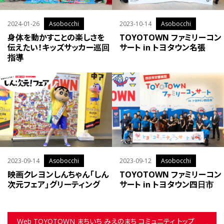
2024-01-26
Asobocchi
2023-10-14
Asobocchi
身体を動かすことの楽しさを
TOYOTOWN ファミリーコン
伝えたい！キッズサッカー巡回
サート in トヨタウン名張
指導
2023-09-14
Asobocchi
2023-09-12
Asobocchi
映画クレヨンしんちゃん「しん
TOYOTOWN ファミリーコン
次元フェア」グリーティング
サート in トヨタウン四日市
Web TOYOTOWN まちいち みえのまち コミュニティ トップ