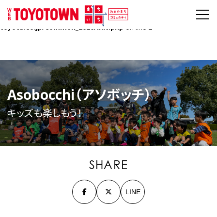
Warning
: Undefined array key "HTTPS" in
/home/mietoyota/mie-
toyota.co.jp/public_html/toyotown.mie-
toyota.co.jp/common_2020/init.php
on line
2
Asobocchi（アソボッチ）
キッズも楽しもう！
SHARE
LINE