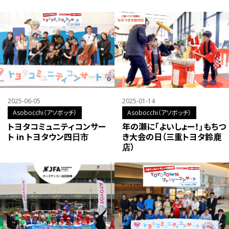
2025-06-05
2025-01-14
Asobocchi（アソボッチ）
Asobocchi（アソボッチ）
トヨタコミュニティコンサー
年の瀬に「よいしょー！」もちつ
ト in トヨタウン四日市
き大会の日（三重トヨタ鈴鹿
店）